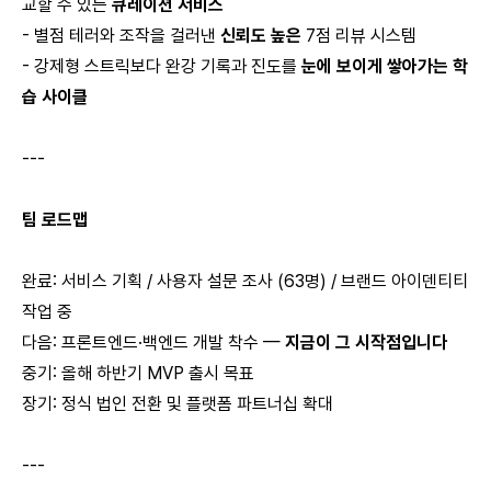
교할 수 있는
큐레이션 서비스
- 별점 테러와 조작을 걸러낸
신뢰도 높은
7점 리뷰 시스템
- 강제형 스트릭보다 완강 기록과 진도를
눈에 보이게 쌓아가는 학
습 사이클
---
팀 로드맵
완료: 서비스 기획 / 사용자 설문 조사 (63명) / 브랜드 아이덴티티
작업 중
다음: 프론트엔드·백엔드 개발 착수 —
지금이 그 시작점입니다
중기: 올해 하반기 MVP 출시 목표
장기: 정식 법인 전환 및 플랫폼 파트너십 확대
---