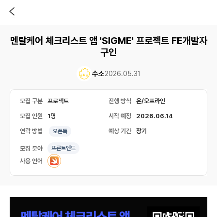
멘탈케어 체크리스트 앱 'SIGME' 프로젝트 FE개발자
구인
수소
2026.05.31
모집 구분
프로젝트
진행 방식
온/오프라인
모집 인원
1명
시작 예정
2026.06.14
연락 방법
예상 기간
장기
오픈톡
모집 분야
프론트엔드
사용 언어