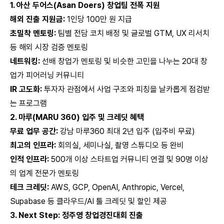
1. 아산 두어스(Asan Doers) 창업팀 전폭 지원
해외 진출 지원금:
1인당 100만 원 지급
초밀착 멘토링:
팀별 전담 코치 배정 및 글로벌 GTM, UX 리서치
등 해외 시장 검증 멘토링
네트워킹:
선배 창업가 멘토링 및 비슷한 고민을 나누는 20대 창
업가 피어러닝 커뮤니티
IR 고도화:
투자자 관점에서 사업 구조와 피칭을 날카롭게 점검받
는 프로그램
2. 마루(MARU 360) 입주 및 크레딧 혜택
무료 업무 공간:
강남 마루360 최대 2년 입주 (입주비 무료)
최고의 인프라:
회의실, 세미나실, 촬영 스튜디오 등 완비
인적 인프라:
500개 이상 스타트업 커뮤니티 연결 및 90명 이상
의 업계 전문가 멘토링
테크 크레딧:
AWS, GCP, OpenAI, Anthropic, Vercel,
Supabase 등 클라우드/AI 툴 크레딧 및 할인 제공
3. Next Step: 정주영 창업경진대회 진출