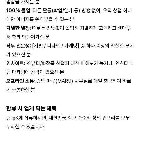
임감을 가지는 분
100% 몰입:
다른 활동(학업/알바 등) 병행 없이, 오직 창업 하나
에만 에너지를 쏟아부을 수 있는 분
치열한 열정:
때로는 밤낮없이 몰입해 치열하게 고민하고 뼈대부
터 함께 만들어가실 분
직무 전문성:
[개발 / 디자인 / 마케팅] 중 하나 이상의 확실한 무기
가 있으신 분
인사이트:
K-뷰티/화장품 산업에 대한 이해도가 높거나, 인스타그
램 마케팅에 감각이 있으신 분
오프라인 소통:
강남 마루(MARU) 사무실로 매일 출근하여 빠르
게 소통하실 분
합류 시 얻게 되는 혜택
shipK에 합류하시면, 대한민국 최고 수준의 창업 인프라를 모두
누리실 수 있습니다.