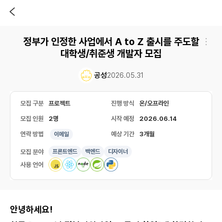
정부가 인정한 사업에서 A to Z 출시를 주도할
대학생/취준생 개발자 모집
공성
2026.05.31
모집 구분
프로젝트
진행 방식
온/오프라인
모집 인원
2명
시작 예정
2026.06.14
연락 방법
예상 기간
3개월
이메일
모집 분야
프론트엔드
백엔드
디자이너
사용 언어
안녕하세요!