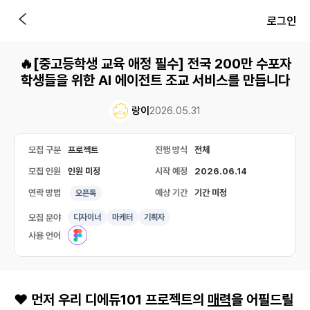
로그인
🔥[중고등학생 교육 애정 필수] 전국 200만 수포자
학생들을 위한 AI 에이전트 조교 서비스를 만듭니다
랑이
2026.05.31
모집 구분
프로젝트
진행 방식
전체
모집 인원
인원 미정
시작 예정
2026.06.14
연락 방법
예상 기간
기간 미정
오픈톡
모집 분야
디자이너
마케터
기획자
사용 언어
❤️ 먼저 우리 디에듀101 프로젝트의
매력
을 어필드릴