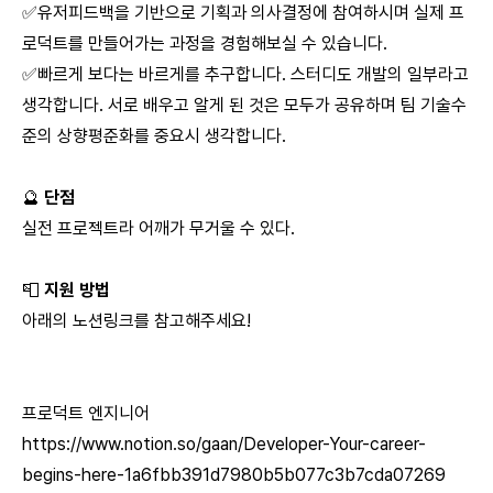
✅유저피드백을 기반으로 기획과 의사결정에 참여하시며 실제 프
로덕트를 만들어가는 과정을 경험해보실 수 있습니다.
✅빠르게 보다는 바르게를 추구합니다. 스터디도 개발의 일부라고
생각합니다. 서로 배우고 알게 된 것은 모두가 공유하며 팀 기술수
준의 상향평준화를 중요시 생각합니다.
🔮
단점
실전 프로젝트라 어깨가 무거울 수 있다.
📮
지원 방법
아래의 노션링크를 참고해주세요!
프로덕트 엔지니어
https://www.notion.so/gaan/Developer-Your-career-
begins-here-1a6fbb391d7980b5b077c3b7cda07269