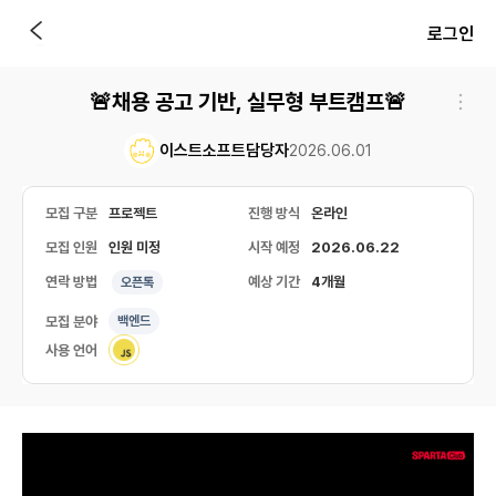
로그인
🚨채용 공고 기반, 실무형 부트캠프🚨
이스트소프트담당자
2026.06.01
모집 구분
프로젝트
진행 방식
온라인
모집 인원
인원 미정
시작 예정
2026.06.22
연락 방법
예상 기간
4개월
오픈톡
모집 분야
백엔드
사용 언어