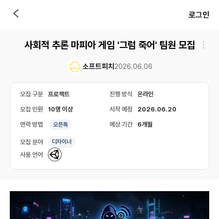
로그인
사회적 추론 마피아 게임 '그럼 죽어' 팀원 모집
소프트피치
2026.06.06
모집 구분
프로젝트
진행 방식
온라인
모집 인원
10명 이상
시작 예정
2026.06.20
연락 방법
예상 기간
6개월
오픈톡
모집 분야
디자이너
사용 언어