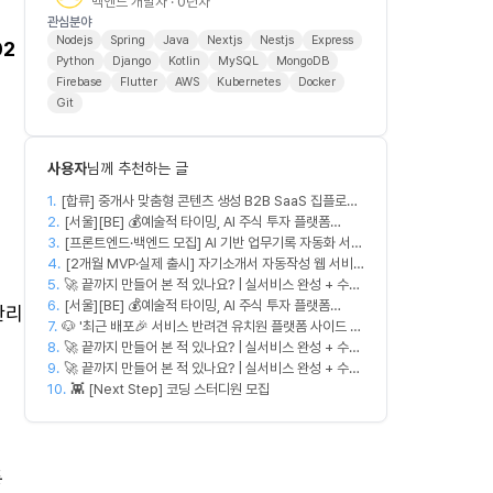
백엔드 개발자 · 0년차
관심분야
Nodejs
Spring
Java
Nextjs
Nestjs
Express
02
Python
Django
Kotlin
MySQL
MongoDB
Firebase
Flutter
AWS
Kubernetes
Docker
Git
사용자
님께 추천하는 글
1.
[합류] 중개사 맞춤형 콘텐츠 생성 B2B SaaS 집플로우
2.
과 함께 하실 멤버를 모집합니다!
[서울][BE] 💰예술적 타이밍, AI 주식 투자 플랫폼
3.
(Spring)
[프론트엔드·백엔드 모집] AI 기반 업무기록 자동화 서비
4.
스 MVP 개발
[2개월 MVP·실제 출시] 자기소개서 자동작성 웹 서비
5.
🚀 끝까지 만들어 본 적 있나요? | 실서비스 완성 + 수익
스 디자이너·프론트엔드·백엔드·AI 엔지니어 모집
6.
창출 모임 💰
[서울][BE] 💰예술적 타이밍, AI 주식 투자 플랫폼
관리
7.
🐶 '최근 배포🎉 서비스 반려견 유치원 플랫폼 사이드 프
(Spring)
8.
로젝트' 충원
🚀 끝까지 만들어 본 적 있나요? | 실서비스 완성 + 수익
9.
창출 모임 💰
🚀 끝까지 만들어 본 적 있나요? | 실서비스 완성 + 수익
10.
창출 모임 💰
👾 [Next Step] 코딩 스터디원 모집
통