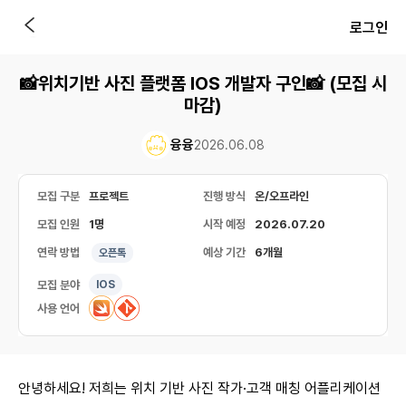
로그인
📸위치기반 사진 플랫폼 IOS 개발자 구인📸 (모집 시
마감)
융융
2026.06.08
모집 구분
프로젝트
진행 방식
온/오프라인
모집 인원
1명
시작 예정
2026.07.20
연락 방법
예상 기간
6개월
오픈톡
모집 분야
IOS
사용 언어
안녕하세요! 저희는 위치 기반 사진 작가·고객 매칭 어플리케이션