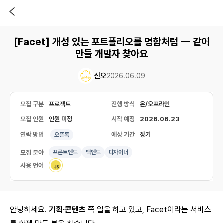
[Facet] 개성 있는 포트폴리오를 명함처럼 — 같이
만들 개발자 찾아요
신오
2026.06.09
모집 구분
프로젝트
진행 방식
온/오프라인
모집 인원
인원 미정
시작 예정
2026.06.23
연락 방법
예상 기간
장기
오픈톡
모집 분야
프론트엔드
백엔드
디자이너
사용 언어
안녕하세요.
기획·콘텐츠
쪽 일을 하고 있고, Facet이라는 서비스