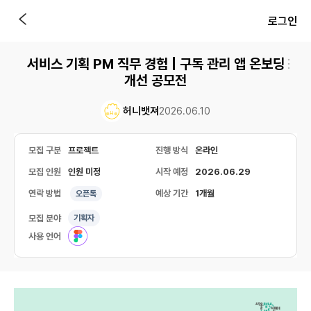
로그인
서비스 기획 PM 직무 경험 | 구독 관리 앱 온보딩
개선 공모전
허니뱃져
2026.06.10
모집 구분
프로젝트
진행 방식
온라인
모집 인원
인원 미정
시작 예정
2026.06.29
연락 방법
예상 기간
1개월
오픈톡
모집 분야
기획자
사용 언어