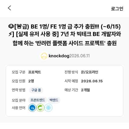
로그인
🐶[🚨급) BE 1명/ FE 1명 급 추가 충원!!! (~6/15)
⚡] [실제 유저 사용 중] 7년 차 빅테크 BE 개발자와
함께 하는 '반려련 플랫폼 사이드 프로젝트' 충원
knockdog
2026.06.11
모집 구분
프로젝트
진행 방식
온/오프라인
모집 인원
2명
시작 예정
2026.06.15
연락 방법
예상 기간
2개월
구글 폼
모집 분야
프론트엔드
백엔드
사용 언어