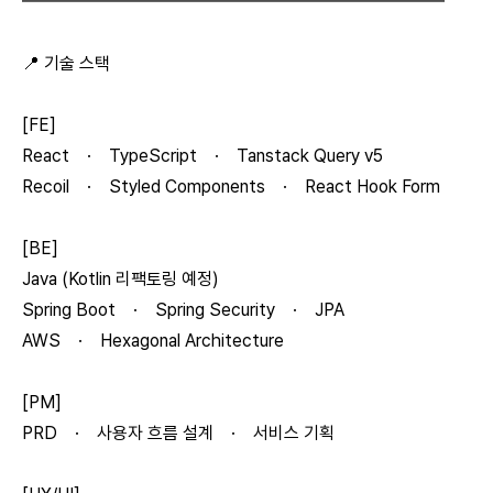
━━━━━━━━━━━━━━━━━━━━━━━━
📍 기술 스택
[FE]
React · TypeScript · Tanstack Query v5
Recoil · Styled Components · React Hook Form
[BE]
Java (Kotlin 리팩토링 예정)
Spring Boot · Spring Security · JPA
AWS · Hexagonal Architecture
[PM]
PRD · 사용자 흐름 설계 · 서비스 기획