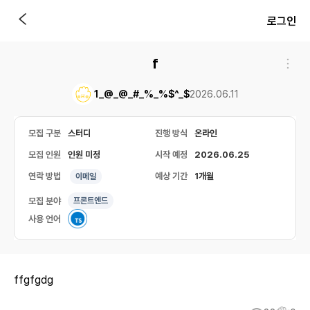
로그인
f
1_@_@_#_%_%$^_$
2026.06.11
모집 구분
스터디
진행 방식
온라인
모집 인원
인원 미정
시작 예정
2026.06.25
연락 방법
예상 기간
1개월
이메일
모집 분야
프론트엔드
사용 언어
ffgfgdg