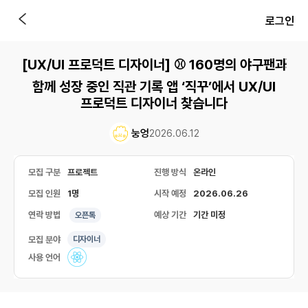
로그인
[UX/UI 프로덕트 디자이너] ⚾ 160명의 야구팬과
함께 성장 중인 직관 기록 앱 ‘직꾸’에서 UX/UI
프로덕트 디자이너 찾습니다
눙엉
2026.06.12
모집 구분
프로젝트
진행 방식
온라인
모집 인원
1명
시작 예정
2026.06.26
연락 방법
예상 기간
기간 미정
오픈톡
모집 분야
디자이너
사용 언어