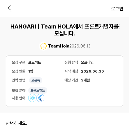
로그인
HANGARI | Team HOLA에서 프론트개발자를
모십니다.
TeamHola
2026.06.13
모집 구분
프로젝트
진행 방식
오프라인
모집 인원
1명
시작 예정
2026.06.30
연락 방법
예상 기간
3개월
오픈톡
모집 분야
프론트엔드
사용 언어
안녕하세요.