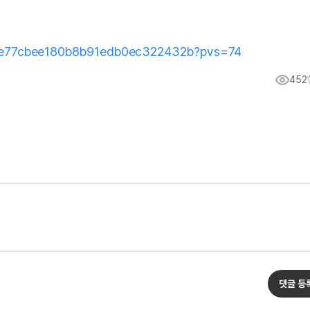
1e55e77cbee180b8b91edb0ec322432b?pvs=74
452
댓글 등