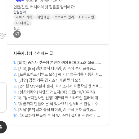
렛츠커리어 PM · 2년차
인턴/신입, 커리어의 첫 걸음을 함께해요!
관심분야
서비스 기획
사업개발
프로덕트 관리
UX 디자인
UI 디자인
링크
1
사용자
님께 추천하는 글
1.
[합류] 중개사 맞춤형 콘텐츠 생성 B2B SaaS 집플로우
2.
과 함께 하실 멤버를 모집합니다!
[서울][BE] 💰예술적 타이밍, AI 주식 투자 플랫폼
3.
(Spring)
[프론트엔드·백엔드 모집] AI 기반 업무기록 자동화 서비
4.
스 MVP 개발
[창업] 감정 기록 앱 - 초기 개발 멤버 모집
5.
[2개월 MVP·실제 출시] 자기소개서 자동작성 웹 서비스
6.
디자이너·프론트엔드·백엔드·AI 엔지니어 모집
[렛츠커리어] 백엔드 개발자(BE) 모집(~8/10까지)
7.
🚀 [정부지원사업 선정] 에듀테크 스타트업 플러터 개발
8.
자를 모십니다!
🚀 끝까지 만들어 본 적 있나요? | 실서비스 완성 + 수익
9.
창출 모임 💰
[서울][BE] 💰예술적 타이밍, AI 주식 투자 플랫폼
10.
(Spring)
🚀 끝까지 만들어 본 적 있나요? | 실서비스 완성 + 수
익 창출 모임 💰
록