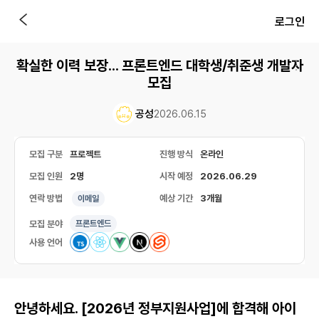
로그인
확실한 이력 보장... 프론트엔드 대학생/취준생 개발자
모집
공성
2026.06.15
모집 구분
프로젝트
진행 방식
온라인
모집 인원
2명
시작 예정
2026.06.29
연락 방법
예상 기간
3개월
이메일
모집 분야
프론트엔드
사용 언어
안녕하세요. [2026년 정부지원사업]에 합격해 아이