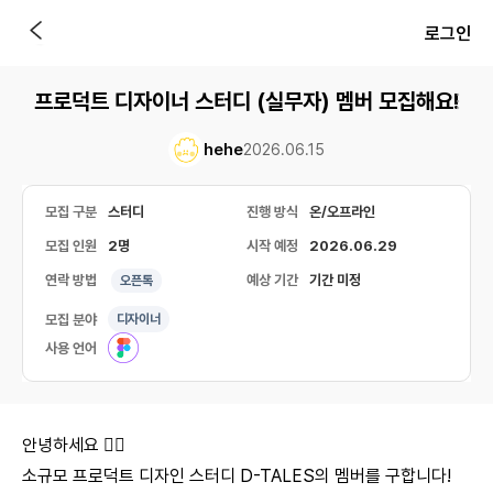
로그인
프로덕트 디자이너 스터디 (실무자) 멤버 모집해요!
hehe
2026.06.15
모집 구분
스터디
진행 방식
온/오프라인
모집 인원
2명
시작 예정
2026.06.29
연락 방법
예상 기간
기간 미정
오픈톡
모집 분야
디자이너
사용 언어
안녕하세요 🙇‍♂
소규모 프로덕트 디자인 스터디 D-TALES의 멤버를 구합니다!