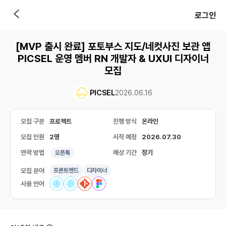
로그인
[MVP 출시 완료] 포토부스 지도/네컷사진 보관 앱
PICSEL 운영 멤버 RN 개발자 & UXUI 디자이너
모집
PICSEL
2026.06.16
모집 구분
프로젝트
진행 방식
온라인
모집 인원
2명
시작 예정
2026.07.30
연락 방법
예상 기간
장기
오픈톡
모집 분야
프론트엔드
디자이너
사용 언어