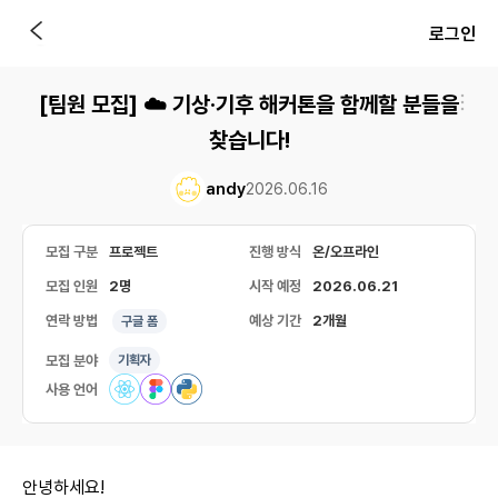
로그인
[팀원 모집] ☁️ 기상·기후 해커톤을 함께할 분들을
찾습니다!
andy
2026.06.16
모집 구분
프로젝트
진행 방식
온/오프라인
모집 인원
2명
시작 예정
2026.06.21
연락 방법
예상 기간
2개월
구글 폼
모집 분야
기획자
사용 언어
안녕하세요!