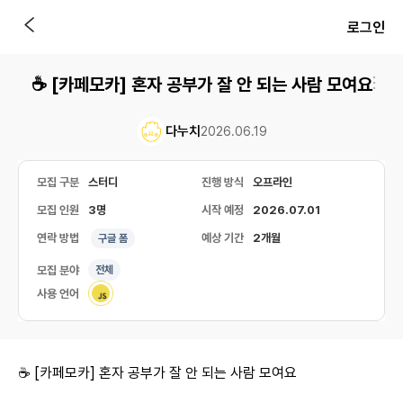
로그인
☕️ [카페모카] 혼자 공부가 잘 안 되는 사람 모여요
다누치
2026.06.19
모집 구분
스터디
진행 방식
오프라인
모집 인원
3명
시작 예정
2026.07.01
연락 방법
예상 기간
2개월
구글 폼
모집 분야
전체
사용 언어
☕️ [카페모카] 혼자 공부가 잘 안 되는 사람 모여요