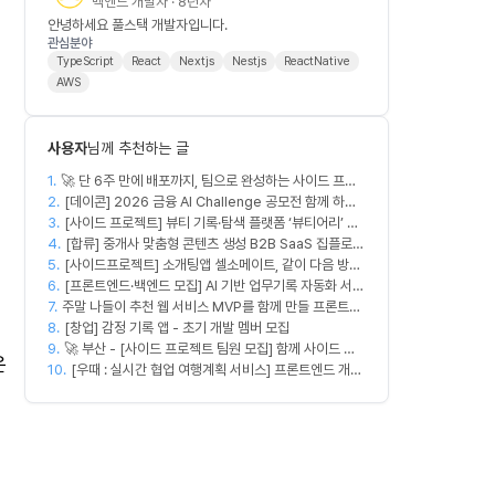
백엔드 개발자 · 8년차
안녕하세요 풀스택 개발자입니다.
관심분야
TypeScript
React
Nextjs
Nestjs
ReactNative
AWS
사용자
님께 추천하는 글
1.
🚀 단 6주 만에 배포까지, 팀으로 완성하는 사이드 프로
2.
젝트 [스위프 웹 15기] 🚀
[데이콘] 2026 금융 AI Challenge 공모전 함께 하실
3.
프론트엔드, 백엔드, 디자이너 구합니다!
[사이드 프로젝트] 뷰티 기록·탐색 플랫폼 ‘뷰티어리’ 디
4.
자이너·프론트엔드·백엔드 팀원을 모집합니다
[합류] 중개사 맞춤형 콘텐츠 생성 B2B SaaS 집플로우
5.
[사이드프로젝트] 소개팅앱 셀소메이트, 같이 다음 방향
과 함께 하실 멤버를 모집합니다!
6.
잡아볼 분 구합니다
[프론트엔드·백엔드 모집] AI 기반 업무기록 자동화 서비
7.
주말 나들이 추천 웹 서비스 MVP를 함께 만들 프론트엔
스 MVP 개발
8.
드/디자이너 모집합니다
[창업] 감정 기록 앱 - 초기 개발 멤버 모집
9.
🚀 부산 - [사이드 프로젝트 팀원 모집] 함께 사이드 프
운
10.
로젝트 진행할 팀원 모집합니다. 🚀
[우때 : 실시간 협업 여행계획 서비스] 프론트엔드 개발
자 팀원을 모집합니다