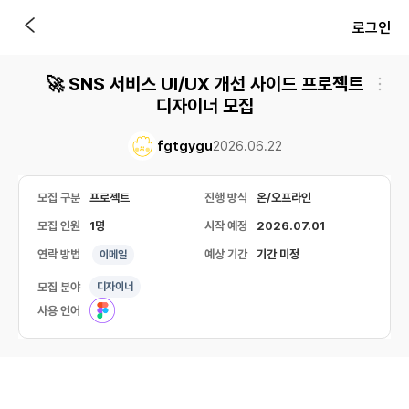
로그인
🚀 SNS 서비스 UI/UX 개선 사이드 프로젝트
디자이너 모집
fgtgygu
2026.06.22
모집 구분
프로젝트
진행 방식
온/오프라인
모집 인원
1명
시작 예정
2026.07.01
연락 방법
예상 기간
기간 미정
이메일
모집 분야
디자이너
사용 언어