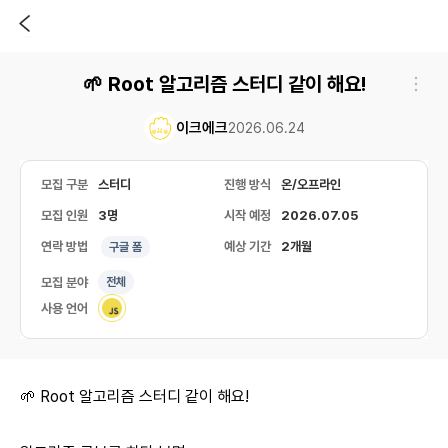
🌱 Root 알고리즘 스터디 같이 해요!
이크에크
2026.06.24
모집 구분
스터디
진행 방식
온/오프라인
모집 인원
3명
시작 예정
2026.07.05
연락 방법
예상 기간
2개월
구글 폼
모집 분야
전체
사용 언어
🌱 Root 알고리즘 스터디 같이 해요!