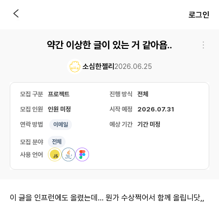
로그인
약간 이상한 글이 있는 거 같아욥..
소심한젤리
2026.06.25
모집 구분
프로젝트
진행 방식
전체
모집 인원
인원 미정
시작 예정
2026.07.31
연락 방법
예상 기간
기간 미정
이메일
모집 분야
전체
사용 언어
이 글을 인프런에도 올렸는데... 뭔가 수상쩍어서 함께 올립니닷,,