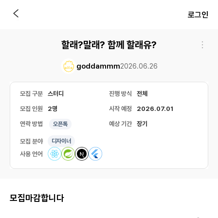
로그인
할래?말래? 함께 할래유?
goddammm
2026.06.26
모집 구분
스터디
진행 방식
전체
모집 인원
2명
시작 예정
2026.07.01
연락 방법
예상 기간
장기
오픈톡
모집 분야
디자이너
사용 언어
모집마감합니다