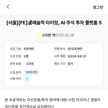
로그인
[서울][FE]💰예술적 타이밍, AI 주식 투자 플랫폼 5
스티븐 박
2026.06.28
모집 구분
프로젝트
진행 방식
온/오프라인
모집 인원
2명
시작 예정
2026.08.31
연락 방법
예상 기간
장기
오픈톡
모집 분야
프론트엔드
사용 언어
본 프로젝트는 자산운용/투자 분야에 대한 사전 지식이나 경험이
있는분을 우선적으로 모집중이나