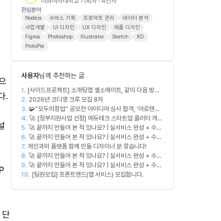
이화여자대학교 기획자 · 4년차
관심분야
Nodejs
서비스 기획
프로덕트 관리
데이터 분석
사업개발
UI 디자인
UX 디자인
제품 디자인
Figma
Photoshop
Illustrator
Sketch
XD
ProtoPie
사용자
님께 추천하는 글
으
1.
[사이드프로젝트] 소개팅앱 셀소메이트, 같이 다음 방향
다.
2.
잡아볼 분 구합니다
2026년 코디영 크루 모집 8차
3.
🧩”모두의창업” 공모전 아이디어 심사 합격, ‘아로랜드’
4.
PM 직무 모집
🚀 [정부지원사업 선정] 에듀테크 스타트업 플러터 개발
설
5.
🚀 끝까지 만들어 본 적 있나요? | 실서비스 완성 + 수익
자를 모십니다!
6.
창출 모임 💰
🚀 끝까지 만들어 본 적 있나요? | 실서비스 완성 + 수익
7.
개인과외 플랫폼 함께 만들 디자이너 분 찾습니다!
창출 모임 💰
8.
🚀 끝까지 만들어 본 적 있나요? | 실서비스 완성 + 수익
9.
창출 모임 💰
🚀 끝까지 만들어 본 적 있나요? | 실서비스 완성 + 수익
P
10.
창출 모임 💰
[팀원모집] 프론트엔드(앱 서비스) 모집합니다.
 단