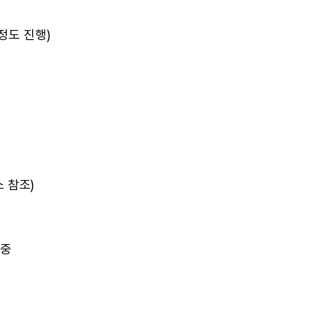
정도 진행)
소 참조)
행중