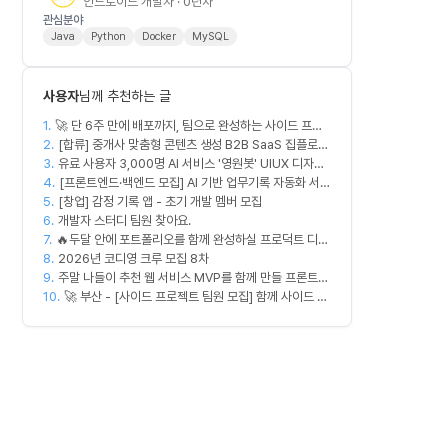
안드로이드 개발자 · 0년차
관심분야
Java
Python
Docker
MySQL
사용자
님께 추천하는 글
1.
🚀 단 6주 만에 배포까지, 팀으로 완성하는 사이드 프로
2.
젝트 [스위프 웹 15기] 🚀
[합류] 중개사 맞춤형 콘텐츠 생성 B2B SaaS 집플로우
3.
과 함께 하실 멤버를 모집합니다!
유료 사용자 3,000명 AI 서비스 '영원봇' UIUX 디자인
4.
팀원 모집
[프론트엔드·백엔드 모집] AI 기반 업무기록 자동화 서비
5.
[창업] 감정 기록 앱 - 초기 개발 멤버 모집
스 MVP 개발
6.
개발자 스터디 팀원 찾아요.
7.
🔥두달 안에 포트폴리오를 함께 완성하실 프로덕트 디자
8.
이너를 찾습니다!🔥
2026년 코디영 크루 모집 8차
9.
주말 나들이 추천 웹 서비스 MVP를 함께 만들 프론트엔
10.
드/디자이너 모집합니다
🚀 부산 - [사이드 프로젝트 팀원 모집] 함께 사이드 프
로젝트 진행할 팀원 모집합니다. 🚀