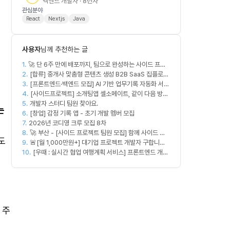
백엔드 개발자 · 8년차
관심분야
React
Nextjs
Java
사용자
님께 추천하는 글
1.
🚀 단 6주 만에 배포까지, 팀으로 완성하는 사이드 프로
2.
젝트 [스위프 웹 15기] 🚀
[합류] 중개사 맞춤형 콘텐츠 생성 B2B SaaS 집플로우
3.
과 함께 하실 멤버를 모집합니다!
[프론트엔드·백엔드 모집] AI 기반 업무기록 자동화 서비
4.
스 MVP 개발
[사이드프로젝트] 소개팅앱 셀소메이트, 같이 다음 방향
5.
개발자 스터디 팀원 찾아요.
잡아볼 분 구합니다
는
6.
[창업] 감정 기록 앱 - 초기 개발 멤버 모집
7.
2026년 코디영 크루 모집 8차
8.
🚀 부산 - [사이드 프로젝트 팀원 모집] 함께 사이드 프
도
9.
로젝트 진행할 팀원 모집합니다. 🚀
🚨[월 1,000만원+] 대기업 프로젝트 개발자 구합니다
10.
🚨
[우때 : 실시간 협업 여행계획 서비스] 프론트엔드 개발
자 팀원을 모집합니다
 주