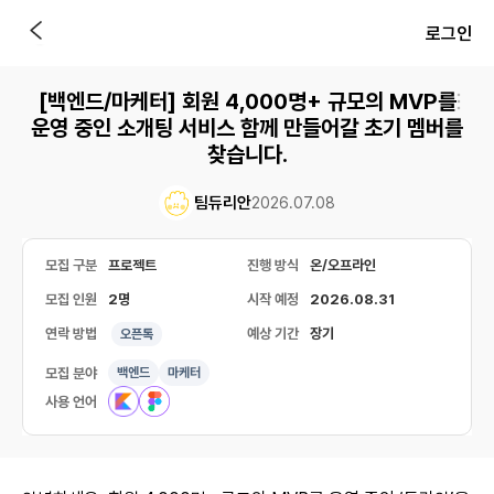
로그인
[백엔드/마케터] 회원 4,000명+ 규모의 MVP를
운영 중인 소개팅 서비스 함께 만들어갈 초기 멤버를
찾습니다.
팀듀리안
2026.07.08
모집 구분
프로젝트
진행 방식
온/오프라인
모집 인원
2명
시작 예정
2026.08.31
연락 방법
예상 기간
장기
오픈톡
모집 분야
백엔드
마케터
사용 언어