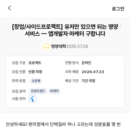
로그인
[창업/사이드프로젝트] 유저만 있으면 되는 영양
서비스 — 앱개발자·마케터 구합니다
영양대학
2026.07.09
모집 구분
프로젝트
진행 방식
온라인
모집 인원
인원 미정
시작 예정
2026.07.23
연락 방법
예상 기간
기간 미정
오픈톡
모집 분야
프론트엔드
마케터
사용 언어
안녕하세요! 편의점에서 단백질바 하나 고르는데 성분표를 몇 번