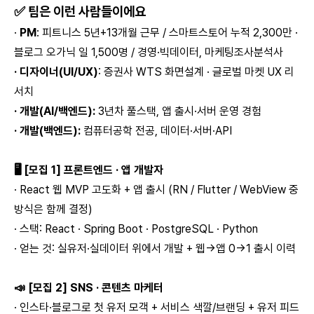
✅ 팀은 이런 사람들이에요
·
PM
: 피트니스 5년+13개월 근무 / 스마트스토어 누적 2,300만 ·
블로그 오가닉 일 1,500명 / 경영·빅데이터, 마케팅조사분석사
· 디자이너(UI/UX)
: 증권사 WTS 화면설계 · 글로벌 마켓 UX 리
서치
· 개발(AI/백엔드):
3년차 풀스택, 앱 출시·서버 운영 경험
· 개발(백엔드):
컴퓨터공학 전공, 데이터·서버·API
🖥 [모집 1] 프론트엔드 · 앱 개발자
· React 웹 MVP 고도화 + 앱 출시 (RN / Flutter / WebView 중
방식은 함께 결정)
· 스택: React · Spring Boot · PostgreSQL · Python
· 얻는 것: 실유저·실데이터 위에서 개발 + 웹→앱 0→1 출시 이력
📣 [모집 2] SNS · 콘텐츠 마케터
· 인스타·블로그로 첫 유저 모객 + 서비스 색깔/브랜딩 + 유저 피드